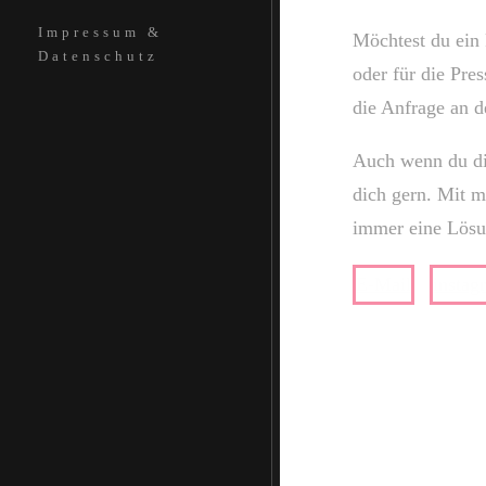
Impressum &
Möchtest du ein
Datenschutz
oder für die Pre
die Anfrage an d
Auch wenn du di
dich gern. Mit 
immer eine Lösu
E-Mail
instag