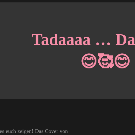
Tadaaaa … Da i
😊🥰😊
 es euch zeigen! Das Cover von