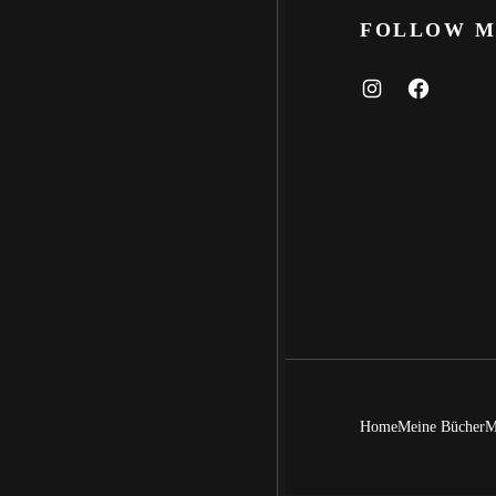
FOLLOW M
I
F
N
A
S
C
T
E
A
B
G
O
R
O
A
K
M
Home
Meine Bücher
M